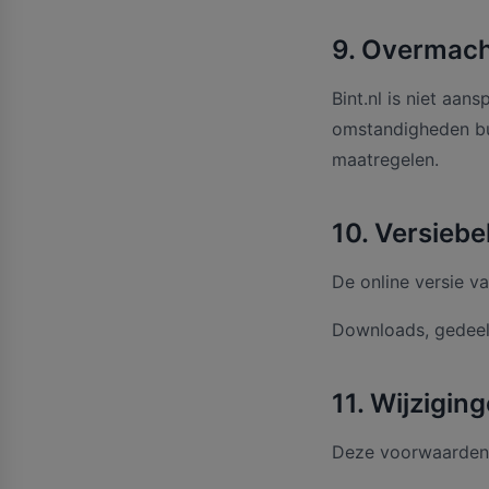
9. Overmac
Bint.nl is niet aan
omstandigheden bui
maatregelen.
10. Versieb
De online versie van
Downloads, gedeeld
11. Wijzigin
Deze voorwaarden 