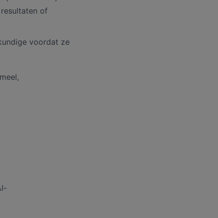
resultaten of
kundige voordat ze
rmeel,
I-