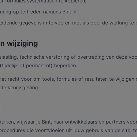
f formules systematisch te kopiëren;
ing op te treden namens Bint.nl;
leidende gegevens in te voeren met als doel de werking te 
n wijziging
belasting, technische verstoring of overtreding van deze v
(tijdelijk of permanent) beperken.
t recht voor om tools, formules of resultaten te wijzigen 
de kennisgeving.
g
ruiken, vrijwaar je Bint, haar ontwikkelaars en partners voor
rocedures die voortvloeien uit jouw gebruik van de site, to