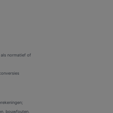
 als normatief of
conversies
erekeningen;
en, bouwfouten,