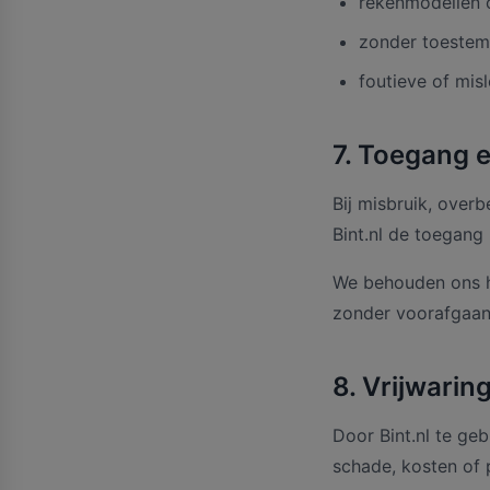
rekenmodellen o
zonder toestemm
foutieve of mis
7. Toegang e
Bij misbruik, over
Bint.nl de toegang 
We behouden ons he
zonder voorafgaan
8. Vrijwarin
Door Bint.nl te geb
schade, kosten of p