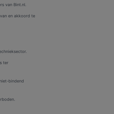
s van Bint.nl.
 van en akkoord te
echnieksector.
s ter
 niet-bindend
erboden.