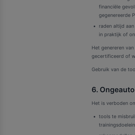
financiële gevo
gegenereerde P
raden altijd aa
in praktijk of 
Het genereren van 
gecertificeerd of we
Gebruik van de tool
6. Ongeauto
Het is verboden o
tools te misbru
trainingsdoelei