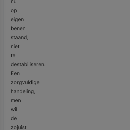
nu
op
eigen
benen
staand,
niet
te
destabiliseren.
Een
zorgvuldige
handeling,
men
wil
de
zojuist