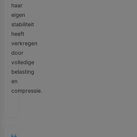
haar
eigen
stabiliteit
heeft
verkregen
door
volledige
belasting
en
compressie.