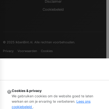
Disclaimer
Cookiebeleid
© 2025 IkbenBint.nl. Alle rechten voorbehouden.
Privacy
Voorwaarden
Cookies
Cookies & privacy
🍪
We gebruiken cookies om de website goed te laten
werken en om je ervaring te verbeteren.
Lees ons
cookiebeleid
.