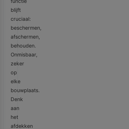
functie
blijft
cruciaal:
beschermen,
afschermen,
behouden.
Onmisbaar,
zeker
op
elke
bouwplaats.
Denk
aan
het
afdekken