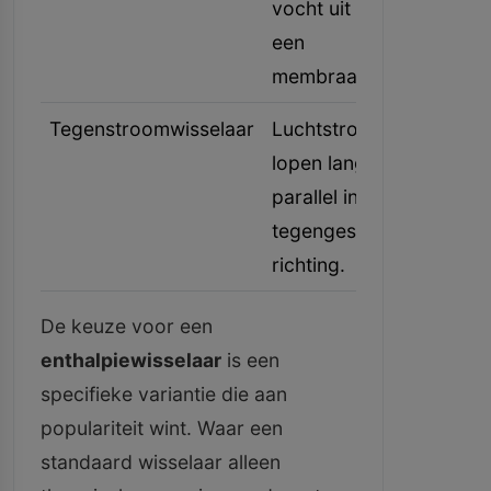
vocht uit via
vloeren
een
membraan.
Tegenstroomwisselaar
Luchtstromen
Hoogre
lopen langer
(tot we
parallel in
tegengestelde
richting.
De keuze voor een
enthalpiewisselaar
is een
specifieke variantie die aan
populariteit wint. Waar een
standaard wisselaar alleen