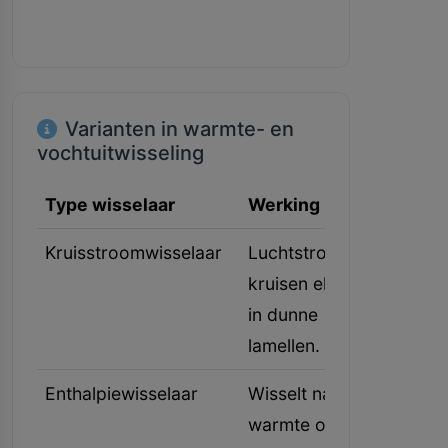
Varianten in warmte- en
vochtuitwisseling
Type wisselaar
Werking
Toepas
Kruisstroomwisselaar
Luchtstromen
Standaa
kruisen elkaar
focus o
in dunne
lamellen.
Enthalpiewisselaar
Wisselt naast
Woning
warmte ook
winterl