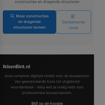
constructies en dragende structuren
Meer constructies
en dragende
Gerelateerde
structuren termen
tools
IkbenBint.nl
Jouw complete digitale toolkit voor de bouwsector.
Van geavanceerde tools tot uitgebreid
woordenboek - alles wat je nodig hebt voor
professionele bouwprojecten.
Blijf op de hoogte