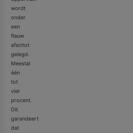
wordt
onder
een
flauw
afschot
gelegd.
Meestal
één
tot
vier
procent.
Dit
garandeert
dat