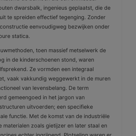
uten dwarsbalk, ingenieus geplaatst, die de
it te spreiden effectief tegenging. Zonder
 constructie eenvoudigweg bezwijken onder
ure statica.
 bouwmethoden, toen massief metselwerk de
og in de kinderschoenen stond, waren
elfsprekend. Ze vormden een integraal
let, vaak vakkundig weggewerkt in de muren
nctioneel van levensbelang. De term
 werd gemeengoed in het jargon van
structuren uitvoerden; een specifieke
ale functie. Met de komst van de industriële
 materialen zoals gietijzer en later staal en
ncipes echter ingrijpend. Plotseling waren er