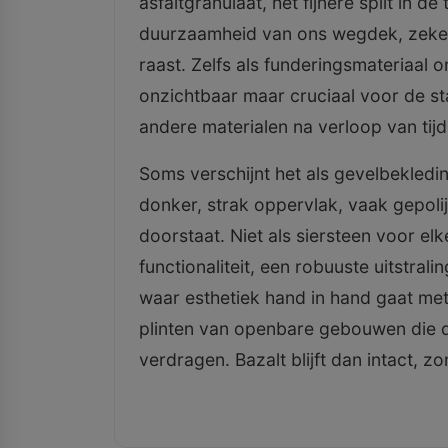
asfaltgranulaat, het fijnere split in d
duurzaamheid van ons wegdek, zeker
raast. Zelfs als funderingsmateriaal 
onzichtbaar maar cruciaal voor de st
andere materialen na verloop van tij
Soms verschijnt het als gevelbekledin
donker, strak oppervlak, vaak gepoli
doorstaat. Niet als siersteen voor el
functionaliteit, een robuuste uitstral
waar esthetiek hand in hand gaat m
plinten van openbare gebouwen die d
verdragen. Bazalt blijft dan intact, 