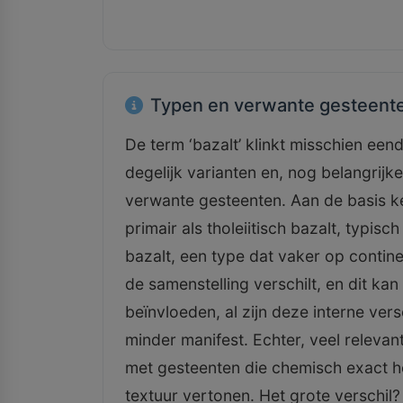
Typen en verwante gesteent
De term ‘bazalt’ klinkt misschien een
degelijk varianten en, nog belangrij
verwante gesteenten. Aan de basis k
primair als tholeiitisch bazalt, typisc
bazalt, een type dat vaker op contin
de samenstelling verschilt, en dit k
beïnvloeden, al zijn deze interne ve
minder manifest. Echter, veel relevan
met gesteenten die chemisch exact he
textuur vertonen. Het grote verschil?