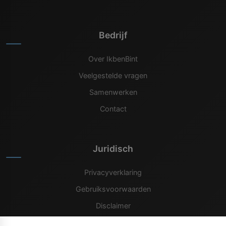
Bedrijf
Over IkbenBint
Veelgestelde vragen
Samenwerken
Contact
Juridisch
Privacyverklaring
Gebruiksvoorwaarden
Disclaimer
Cookiebeleid