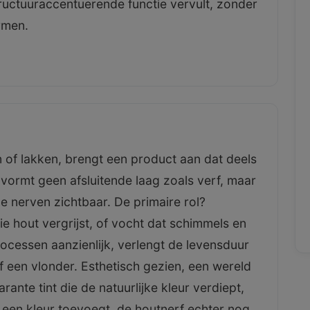
ructuuraccentuerende functie vervult, zonder
rmen.
en of lakken, brengt een product aan dat deels
et vormt geen afsluitende laag zoals verf, maar
e nerven zichtbaar. De primaire rol?
e hout vergrijst, of vocht dat schimmels en
processen aanzienlijk, verlengt de levensduur
 een vlonder. Esthetisch gezien, een wereld
rante tint die de natuurlijke kleur verdiept,
e een kleur toevoegt, de houtnerf echter nog