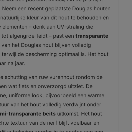
t. Neem een recent geplaatste Douglas houten
 natuurlijke kleur van dit hout te behouden en
e elementen – denk aan UV-straling die
 tot algengroei leidt – past een
transparante
 van het Douglas hout blijven volledig
 terwijl de bescherming optimaal is. Het hout
aar na jaar.
nde schutting van ruw vurenhout rondom de
nen wat flets en onverzorgd uitziet. De
ne, uniforme look, bijvoorbeeld een warme
ctuur van het hout volledig verdwijnt onder
mi-transparante beits
uitkomst. Het hout
hte textuur van de nerf blijft voelbaar en
rlijke beleving zonder in te boeten aan een