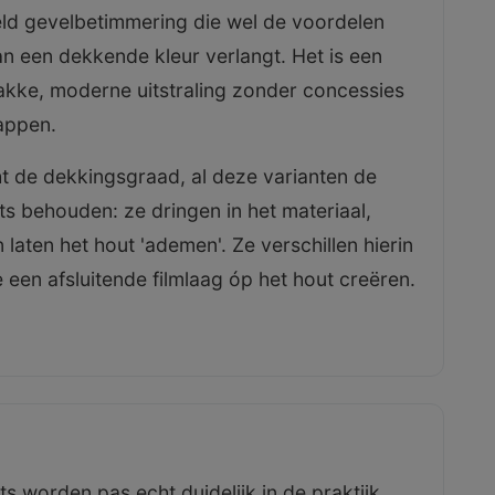
eld gevelbetimmering die wel de voordelen
an een dekkende kleur verlangt. Het is een
kke, moderne uitstraling zonder concessies
appen.
ht de dekkingsgraad, al deze varianten de
s behouden: ze dringen in het materiaal,
laten het hout 'ademen'. Ze verschillen hierin
 een afsluitende filmlaag óp het hout creëren.
its worden pas echt duidelijk in de praktijk,