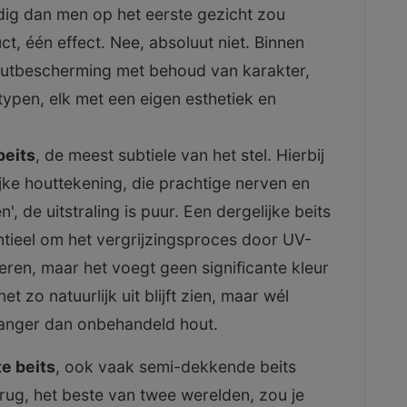
dig dan men op het eerste gezicht zou
t, één effect. Nee, absoluut niet. Binnen
houtbescherming met behoud van karakter,
typen, elk met een eigen esthetiek en
beits
, de meest subtiele van het stel. Hierbij
jke houttekening, die prachtige nerven en
n', de uitstraling is puur. Een dergelijke beits
ntieel om het vergrijzingsproces door UV-
weren, maar het voegt geen significante kleur
t zo natuurlijk uit blijft zien, maar wél
langer dan onbehandeld hout.
e beits
, ook vaak semi-dekkende beits
rug, het beste van twee werelden, zou je