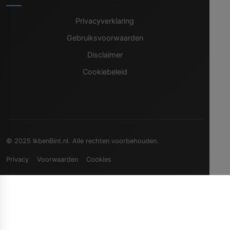
Privacyverklaring
Gebruiksvoorwaarden
Disclaimer
Cookiebeleid
© 2025 IkbenBint.nl. Alle rechten voorbehouden.
Privacy
Voorwaarden
Cookies