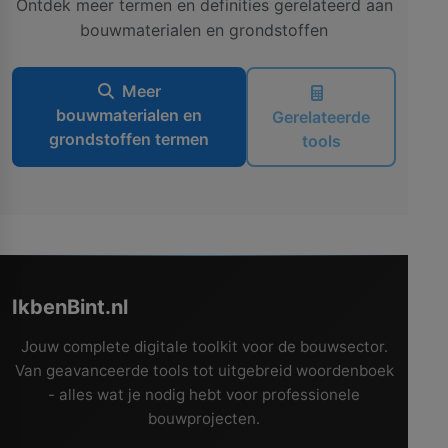
Ontdek meer termen en definities gerelateerd aan
bouwmaterialen en grondstoffen
Meer
bouwmaterialen en
Gerelateerde
grondstoffen termen
tools
IkbenBint.nl
Jouw complete digitale toolkit voor de bouwsector.
Van geavanceerde tools tot uitgebreid woordenboek
- alles wat je nodig hebt voor professionele
bouwprojecten.