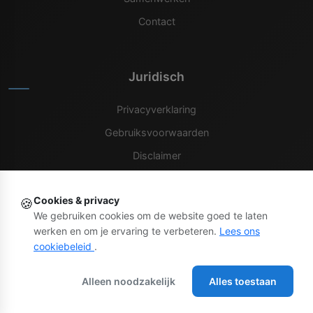
Contact
Juridisch
Privacyverklaring
Gebruiksvoorwaarden
Disclaimer
Cookiebeleid
Cookies & privacy
🍪
We gebruiken cookies om de website goed te laten
werken en om je ervaring te verbeteren.
Lees ons
cookiebeleid
.
© 2025 IkbenBint.nl. Alle rechten voorbehouden.
Alleen noodzakelijk
Alles toestaan
Privacy
Voorwaarden
Cookies