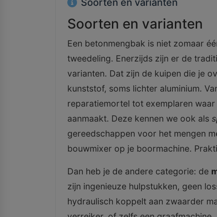
Soorten en varianten
Soorten en varianten
Een betonmengbak is niet zomaar één 
tweedeling. Enerzijds zijn er de trad
varianten. Dat zijn de kuipen die je
kunststof, soms lichter aluminium. V
reparatiemortel tot exemplaren waar j
aanmaakt. Deze kennen we ook als
s
gereedschappen voor het mengen met
bouwmixer op je boormachine. Prakti
Dan heb je de andere categorie: de
m
zijn ingenieuze hulpstukken, geen lo
hydraulisch koppelt aan zwaarder mat
verreiker, of zelfs een graafmachine. D