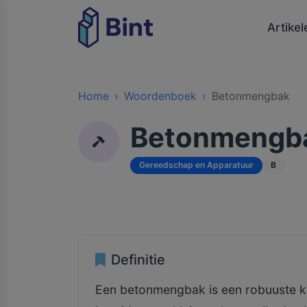
Artikel
Home
Woordenboek
Betonmengbak
Betonmengb
Gereedschap en Apparatuur
B
Definitie
Een betonmengbak is een robuuste k