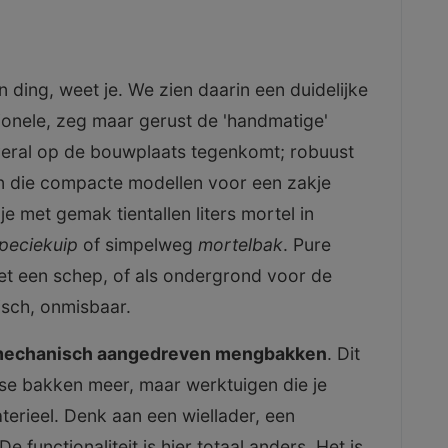
ding, weet je. We zien daarin een duidelijke
itionele, zeg maar gerust de 'handmatige'
 overal op de bouwplaats tegenkomt; robuust
an die compacte modellen voor een zakje
e met gemak tientallen liters mortel in
peciekuip
of simpelweg
mortelbak
. Pure
 een schep, of als ondergrond voor de
sch, onmisbaar.
echanisch aangedreven mengbakken
. Dit
sse bakken meer, maar werktuigen die je
erieel. Denk aan een wiellader, een
e functionaliteit is hier totaal anders. Het is