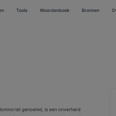
en
Tools
Woordenboek
Bronnen
O
etonmortel genoemd, is een onverhard