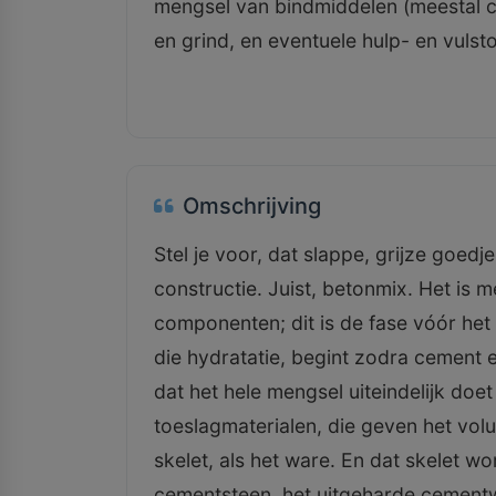
mengsel van bindmiddelen (meestal c
en grind, en eventuele hulp- en vulsto
Omschrijving
Stel je voor, dat slappe, grijze goed
constructie. Juist, betonmix. Het i
componenten; dit is de fase vóór het
die hydratatie, begint zodra cement 
dat het hele mengsel uiteindelijk doe
toeslagmaterialen, die geven het volu
skelet, als het ware. En dat skelet 
cementsteen, het uitgeharde cementw