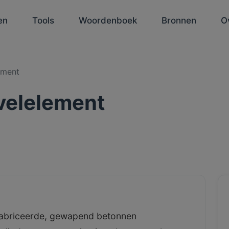
en
Tools
Woordenboek
Bronnen
O
ement
velelement
fabriceerde, gewapend betonnen