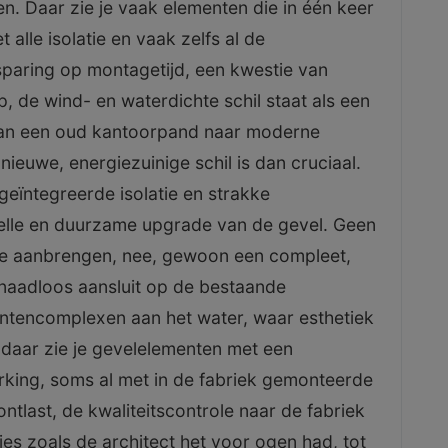
en. Daar zie je vaak elementen die in één keer
lle isolatie en vaak zelfs al de
sparing op montagetijd, een kwestie van
p, de wind- en waterdichte schil staat als een
 van een oud kantoorpand naar moderne
ieuwe, energiezuinige schil is dan cruciaal.
eïntegreerde isolatie en strakke
elle en duurzame upgrade van de gevel. Geen
se aanbrengen, nee, gewoon een compleet,
 naadloos aansluit op de bestaande
entencomplexen aan het water, waar esthetiek
daar zie je gevelelementen met een
king, soms al met in de fabriek gemonteerde
tlast, de kwaliteitscontrole naar de fabriek
cies zoals de architect het voor ogen had, tot