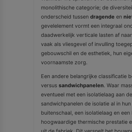
monolithische categorie; de diversitei
onderscheid tussen
dragende
en
nie
gevelelement vormt een integraal ond
daadwerkelijk verticale lasten af na
vaak als vliesgevel of invulling toege
gebouwschil en de esthetiek, hun eig
voornaamste zorg.
Een andere belangrijke classificatie 
versus
sandwichpanelen
. Waar mass
eventueel met een isolatielaag aan d
sandwichpanelen de isolatie al in hun
buitenschaal, een isolatielaag en een
hoogwaardige thermische prestatie e
uit de fabriek. Dit versnelt het bouwp