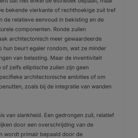
nt dat niet enkel de esthetiek bepaalt, maar
De bekende vierkante of rechthoekige zuil tref
an de relatieve eenvoud in bekisting en de
ucturele componenten. Ronde zuilen
vaak architectonisch meer gewaardeerde
 op hun beurt egaler rondom, wat ze minder
ngen van belasting. Maar de inventiviteit
of zelfs elliptische zuilen zijn geen
ecifieke architectonische ambities of om
benutten, zoals bij de integratie van wanden
sis van slankheid. Een gedrongen zuil, relatief
ijken door een overschrijding van de
n wordt primair bepaald door de