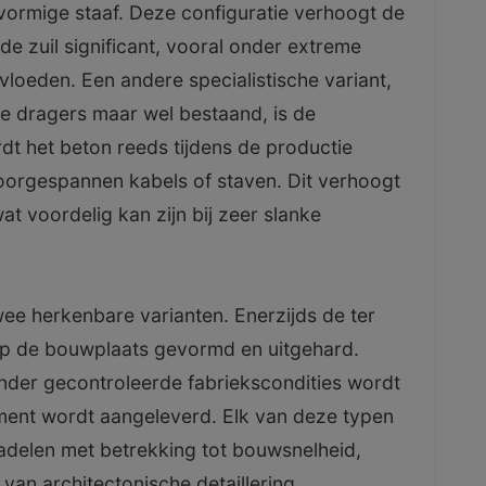
vormige staaf. Deze configuratie verhoogt de
de zuil significant, vooral onder extreme
nvloeden. Een andere specialistische variant,
e dragers maar wel bestaand, is de
dt het beton reeds tijdens de productie
oorgespannen kabels of staven. Dit verhoogt
at voordelig kan zijn bij zeer slanke
wee herkenbare varianten. Enerzijds de ter
 op de bouwplaats gevormd en uitgehard.
onder gecontroleerde fabriekscondities wordt
ement wordt aangeleverd. Elk van deze typen
nadelen met betrekking tot bouwsnelheid,
t van architectonische detaillering.