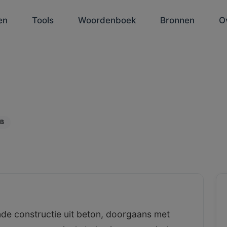
en
Tools
Woordenboek
Bronnen
O
B
ende constructie uit beton, doorgaans met