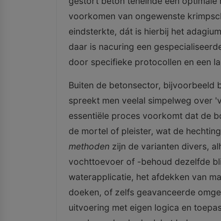
gestort beton teneinde een optimale 
voorkomen van ongewenste krimpsch
eindsterkte, dát is hierbij het adagi
daar is nacuring een gespecialiseer
door specifieke protocollen en een l
Buiten de betonsector, bijvoorbeeld b
spreekt men veelal simpelweg over '
essentiële proces voorkomt dat de b
de mortel of pleister, wat de hechti
methoden
zijn de varianten divers, 
vochttoevoer of -behoud dezelfde bli
waterapplicatie, het afdekken van ma
doeken, of zelfs geavanceerde omgev
uitvoering met eigen logica en toepa