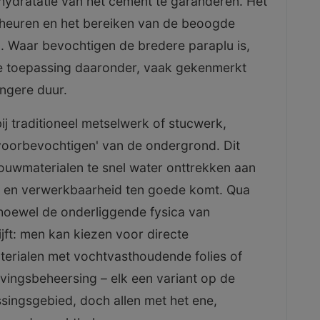
hydratatie van het cement te garanderen. Het
euren en het bereiken van de beoogde
um. Waar bevochtigen de bredere paraplu is,
de toepassing daaronder, vaak gekenmerkt
angere duur.
ij traditioneel metselwerk of stucwerk,
voorbevochtigen' van de ondergrond. Dit
ouwmaterialen te snel water onttrekken aan
ng en verwerkbaarheid ten goede komt. Qua
alhoewel de onderliggende fysica van
jft: men kan kiezen voor directe
terialen met vochtvasthoudende folies of
ingsbeheersing – elk een variant op de
ssingsgebied, doch allen met het ene,