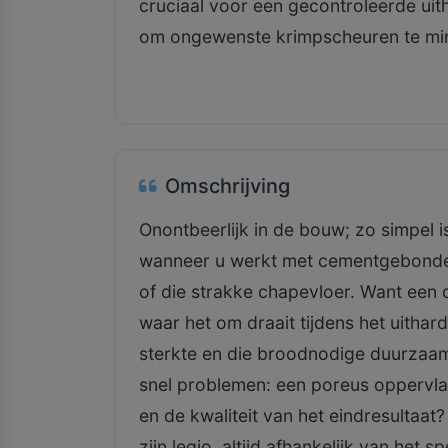
cruciaal voor een gecontroleerde u
om ongewenste krimpscheuren te min
Omschrijving
Onontbeerlijk in de bouw; zo simpel is
wanneer u werkt met cementgebonden
of die strakke chapevloer. Want een o
waar het om draait tijdens het uitha
sterkte en die broodnodige duurzaamh
snel problemen: een poreus oppervlak
en de kwaliteit van het eindresultaat
zijn legio, altijd afhankelijk van het