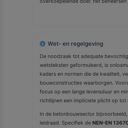
overkoepelende doel: het beheersen 
Wet- en regelgeving
De noodzaak tot adequate bevochtigi
wetsteksten geformuleerd, is onlosma
kaders en normen die de kwaliteit, v
bouwconstructies waarborgen. Voora
focus op een lange levensduur en min
richtlijnen een impliciete plicht op t
In de betonbouwsector bijvoorbeeld
leidraad. Specifiek de
NEN-EN 1367