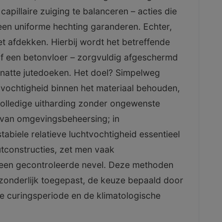
pillaire zuiging te balanceren – acties die
een uniforme hechting garanderen. Echter,
et afdekken. Hierbij wordt het betreffende
of een betonvloer – zorgvuldig afgeschermd
f natte jutedoeken. Het doel? Simpelweg
vochtigheid binnen het materiaal behouden,
volledige uitharding zonder ongewenste
e van omgevingsbeheersing; in
abiele relatieve luchtvochtigheid essentieel
utconstructies, zet men vaak
n een gecontroleerde nevel. Deze methoden
onderlijk toegepast, de keuze bepaald door
 curingsperiode en de klimatologische