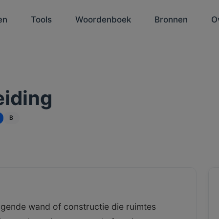
en
Tools
Woordenboek
Bronnen
O
iding
B
agende wand of constructie die ruimtes