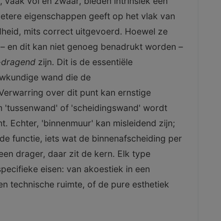
vaak vol en zwaar, bieden intrinsiek een
betere eigenschappen geeft op het vlak van
heid, mits correct uitgevoerd. Hoewel ze
rk – en dit kan niet genoeg benadrukt worden –
-dragend
zijn. Dit is de essentiële
uwkundige wand die de
erwarring over dit punt kan ernstige
m 'tussenwand' of 'scheidingswand' wordt
t. Echter, 'binnenmuur' kan misleidend zijn;
e functie, iets wat de binnenafscheiding per
 geen drager, daar zit de kern. Elk type
ecifieke eisen: van akoestiek in een
en technische ruimte, of de pure esthetiek