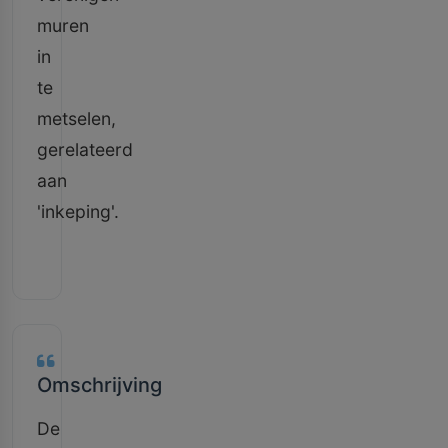
muren
in
te
metselen,
gerelateerd
aan
'inkeping'.
Omschrijving
De