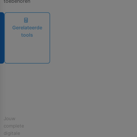
toebehoren
Gerelateerde
tools
IkbenBint.nl
Jouw
complete
digitale