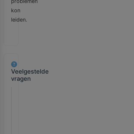
problemen
kon
leiden.
Veelgestelde
vragen
Wat is
een
'blaanden
tand'?
Een
'blaanden