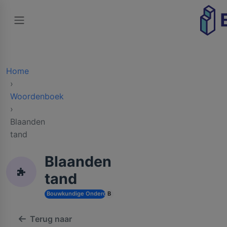
Home
Woordenboek
Blaanden
tand
Blaanden
tand
Bouwkundige Onderdelen en Toebehoren
B
Terug naar