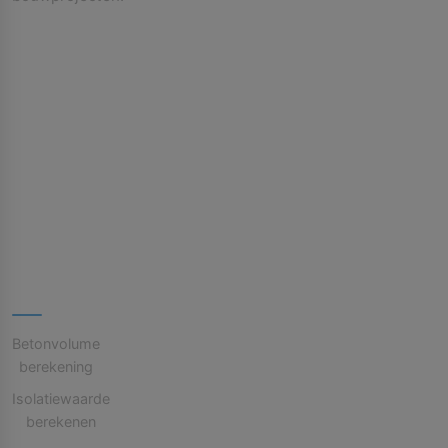
Blijf
op
de
hoogte
Populaire
Tools
Betonvolume
berekening
Isolatiewaarde
berekenen