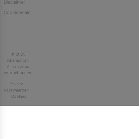
Disclaimer
Cookiebeleid
© 2025
IkbenBint.nl.
Alle rechten
voorbehouden.
Privacy
Voorwaarden
Cookies