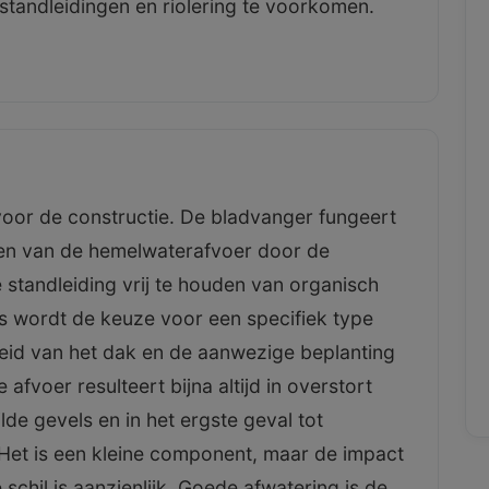
standleidingen en riolering te voorkomen.
 voor de constructie. De bladvanger fungeert
 keten van de hemelwaterafvoer door de
standleiding vrij te houden van organisch
s wordt de keuze voor een specifiek type
eid van het dak en de aanwezige beplanting
afvoer resulteert bijna altijd in overstort
lde gevels en in het ergste geval tot
 Het is een kleine component, maar de impact
schil is aanzienlijk. Goede afwatering is de