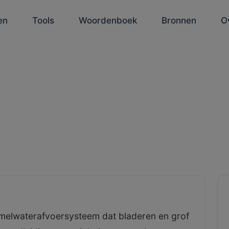
en
Tools
Woordenboek
Bronnen
O
hemelwaterafvoersysteem dat bladeren en grof