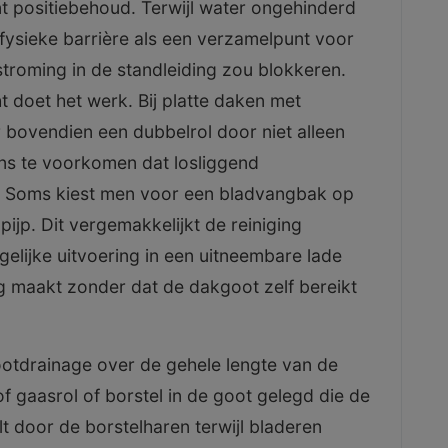
nt positiebehoud. Terwijl water ongehinderd
fysieke barrière als een verzamelpunt voor
troming in de standleiding zou blokkeren.
 doet het werk. Bij platte daken met
r bovendien een dubbelrol door niet alleen
ns te voorkomen dat losliggend
elt. Soms kiest men voor een bladvangbak op
ijp. Dit vergemakkelijkt de reiniging
ergelijke uitvoering in een uitneembare lade
g maakt zonder dat de dakgoot zelf bereikt
gootdrainage over de gehele lengte van de
f gaasrol of borstel in de goot gelegd die de
lt door de borstelharen terwijl bladeren