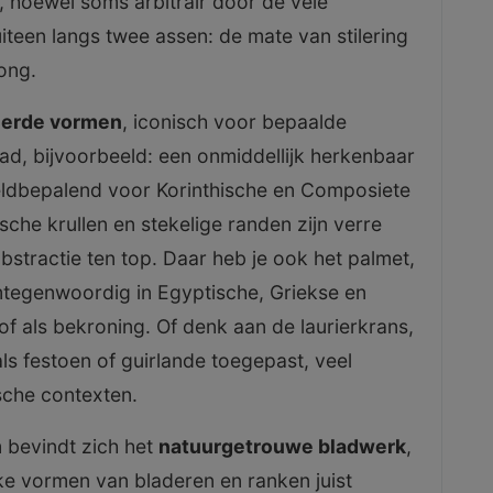
, hoewel soms arbitrair door de vele
uiteen langs twee assen: de mate van stilering
ong.
leerde vormen
, iconisch voor bepaalde
ad, bijvoorbeeld: een onmiddellijk herkenbaar
eeldbepalend voor Korinthische en Composiete
ische krullen en stekelige randen zijn verre
abstractie ten top. Daar heb je ook het palmet,
mtegenwoordig in Egyptische, Griekse en
of als bekroning. Of denk aan de laurierkrans,
s festoen of guirlande toegepast, veel
sche contexten.
 bevindt zich het
natuurgetrouwe bladwerk
,
ke vormen van bladeren en ranken juist