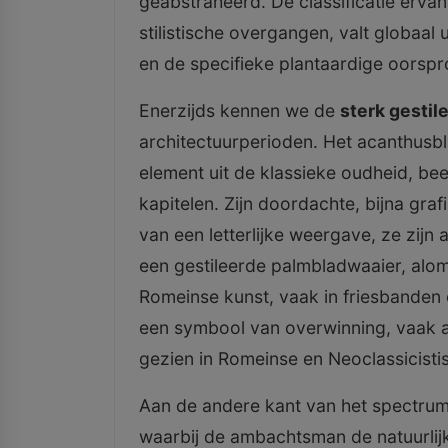
geabstraheerd. De classificatie ervan
stilistische overgangen, valt globaal 
en de specifieke plantaardige oorspr
Enerzijds kennen we de
sterk gesti
architectuurperioden. Het acanthusbl
element uit de klassieke oudheid, b
kapitelen. Zijn doordachte, bijna graf
van een letterlijke weergave, ze zijn 
een gestileerde palmbladwaaier, alo
Romeinse kunst, vaak in friesbanden 
een symbool van overwinning, vaak al
gezien in Romeinse en Neoclassicisti
Aan de andere kant van het spectrum
waarbij de ambachtsman de natuurlij