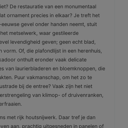
niet? De restauratie van een monumentaal
at ornament precies in elkaar? Je treft het
-eeuwse gevel onder handen neemt, stuit
 het metselwerk, waar gestileerde
evel levendigheid geven; geen echt blad,
vorm. Of, die plafondlijst in een herenhuis,
ukadoor onthult eronder vaak delicate
s van laurierbladeren en bloemknoppen, die
ukten. Puur vakmanschap, om het zo te
ustrade bij de entree? Vaak zijn het niet
erstrengeling van klimop- of druivenranken,
rfraaien.
 met rijk houtsnijwerk. Daar tref je dan
ven aan, prachtig uitgesneden in panelen of