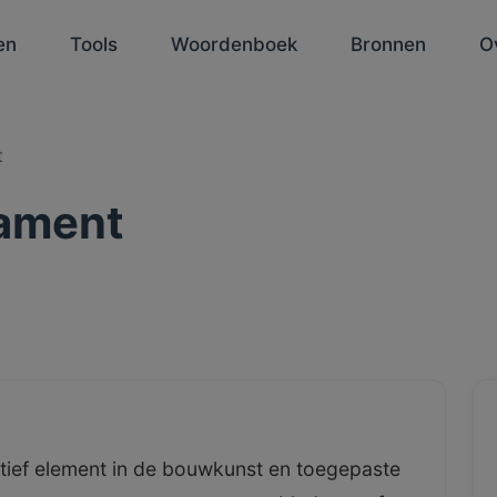
en
Tools
Woordenboek
Bronnen
O
t
ament
ief element in de bouwkunst en toegepaste