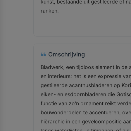
kunst, bestaande uit gestileerde of
ranken.
Omschrijving
Bladwerk, een tijdloos element in de 
en interieurs; het is een expressie 
gestileerde acanthusbladeren op Kori
eiken- en esdoornbladeren die Gotisc
functie van zo'n ornament reikt verd
bouwonderdelen te accentueren, ove
hiërarchie in een gevelcompositie aan
langs waterlijsten, in timpanen, of al