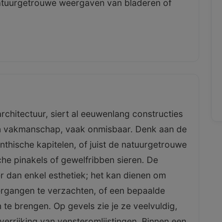
 natuurgetrouwe weergaven van bladeren of
architectuur, siert al eeuwenlang constructies
van vakmanschap, vaak onmisbaar. Denk aan de
nthische kapitelen, of juist de natuurgetrouwe
he pinakels of gewelfribben sieren. De
er dan enkel esthetiek; het kan dienen om
rgangen te verzachten, of een bepaalde
 te brengen. Op gevels zie je ze veelvuldig,
s verrijking van vensteromlijstingen. Binnen een