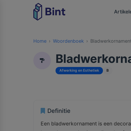
Artikel
Home
Woordenboek
Bladwerkornamen
Bladwerkorn
Afwerking en Esthetiek
B
Definitie
Een bladwerkornament is een decorat