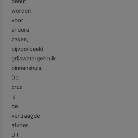
benut
worden
voor
andere
zaken,
bijvoorbeeld
grijswatergebruik
binnenshuis.
De
crux
is
de
vertraagde
afvoer.
Dit