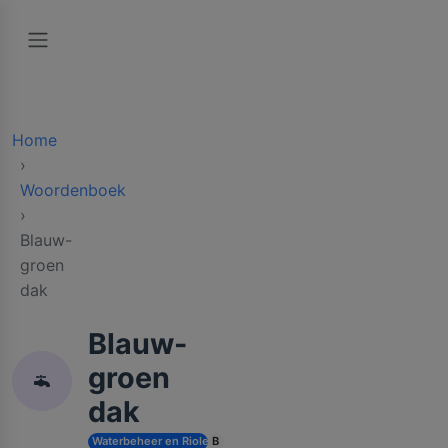
Home
Woordenboek
Blauw-
groen
dak
Blauw-
groen
dak
Waterbeheer en Riolering
B