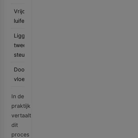
Vrijdragende
Bij de
Toepassen v
luifel
gevelaansluiting
bovenwapen
Ligger op
Midden van de
Vergroten va
twee
overspanning
profielhoogt
steunpunten
Doorgaande
Boven de
Continuïteit
vloerplaat
tussensteunpunten
aanbrengen
In de
praktijk
vertaalt
dit
proces