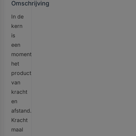
Omschrijving
In de
kern
is
een
moment
het
product
van
kracht
en
afstand.
Kracht
maal