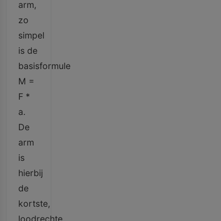
arm,
zo
simpel
is de
basisformule
M =
F *
a.
De
arm
is
hierbij
de
kortste,
loodrechte