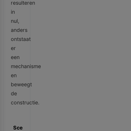
resulteren
in
nul,
anders
ontstaat
er
een
mechanisme
en
beweegt
de
constructie.
Locatie maximaal
Scenario
moment
Typische ha