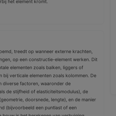
rbij het element kromt.
oemd, treedt op wanneer externe krachten,
ingen, op een constructie-element werken. Dit
ntale elementen zoals balken, liggers of
 bij verticale elementen zoals kolommen. De
an diverse factoren, waaronder de
 de stijfheid of elasticiteitsmodulus), de
(geometrie, doorsnede, lengte), en de manier
d (bijvoorbeeld een puntlast of een
 de bouw is het berekenen van verbuiging