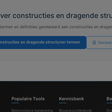
ver constructies en dragende str
ermen en definities gerelateerd aan constructies en drage
nstructies en dragende structuren termen
Gerelat
Populaire Tools
Kennisbank
Be
Betonvolume berekening
Bouwwoordenboek
Ove