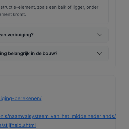
tructie-element, zoals een balk of ligger, onder
lement kromt.
van verbuiging?
ng belangrijk in de bouw?
uiging-berekenen/
edenis/naamvalsysteem_van_het_middelnederlands/
/stijfheid.shtml