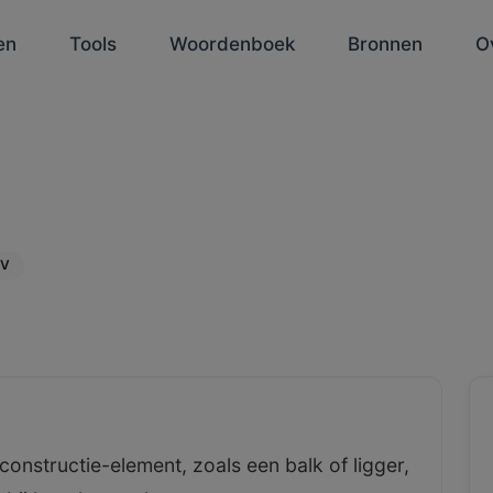
en
Tools
Woordenboek
Bronnen
O
V
onstructie-element, zoals een balk of ligger,