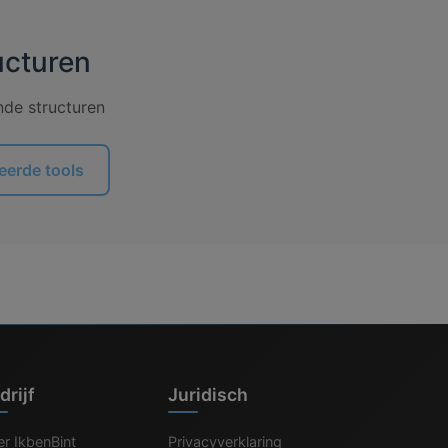
ucturen
nde structuren
eerde tools
drijf
Juridisch
r IkbenBint
Privacyverklaring