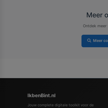
Meer o
Ontdek meer t
Meer co
IkbenBint.nl
Jouw complete digitale toolkit voor de