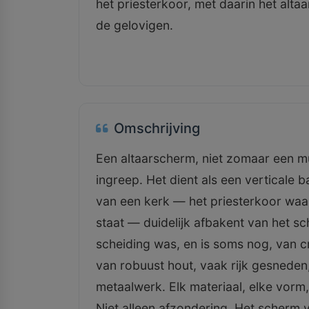
het priesterkoor, met daarin het alta
de gelovigen.
Omschrijving
Een altaarscherm, niet zomaar een 
ingreep. Het dient als een verticale b
van een kerk — het priesterkoor waar
staat — duidelijk afbakent van het s
scheiding was, en is soms nog, van c
van robuust hout, vaak rijk gesneden,
metaalwerk. Elk materiaal, elke vorm,
Niet alleen afzondering. Het scherm 