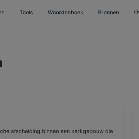
en
Tools
Woordenboek
Bronnen
O
m
ische afscheiding binnen een kerkgebouw die