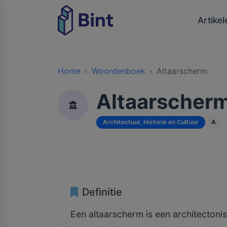
Artikel
Home
Woordenboek
Altaarscherm
Altaarscher
Architectuur, Historie en Cultuur
A
Definitie
Een altaarscherm is een architecton